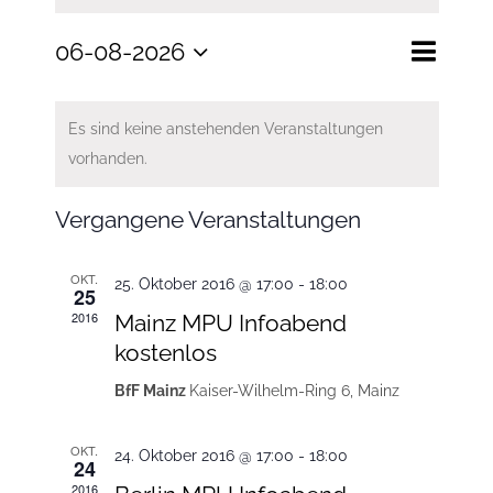
Veranst
06-08-2026
Monat
Suche
Veranstal
Ansicht
Datum
Suche
Navigat
Kalender
und
von
Es sind keine anstehenden Veranstaltungen
wählen.
Ansichten
Veranstaltungen
vorhanden.
Navigatio
Vergangene Veranstaltungen
OKT.
25. Oktober 2016 @ 17:00
-
18:00
25
2016
Mainz MPU Infoabend
kostenlos
BfF Mainz
Kaiser-Wilhelm-Ring 6, Mainz
OKT.
24. Oktober 2016 @ 17:00
-
18:00
24
2016